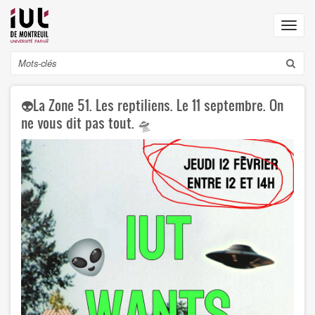
Aller
au
Toggl
contenu
navig
principal
Search
👽La Zone 51. Les reptiliens. Le 11 septembre. On
ne vous dit pas tout. 🛸